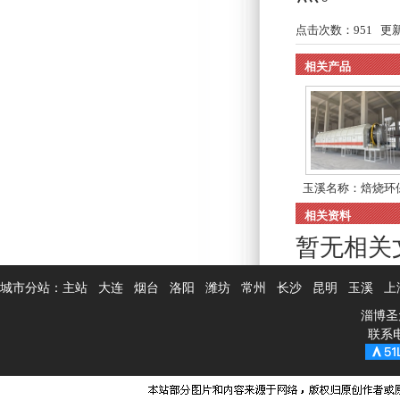
点击次数：
951
更新时
相关产品
玉溪名称：焙烧环
吸...
相关资料
暂无相关
城市分站：
主站
大连
烟台
洛阳
潍坊
常州
长沙
昆明
玉溪
上
淄博圣
联系电