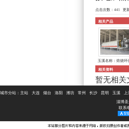
点击次数：
441
更新时
相关产品
玉溪名称：焙烧环
吸...
相关资料
暂无相关
城市分站：
主站
大连
烟台
洛阳
潍坊
常州
长沙
昆明
玉溪
上
淄博圣
联系电