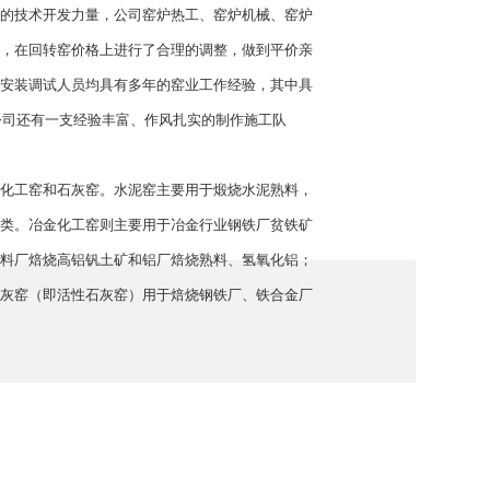
的技术开发力量，公司窑炉热工、窑炉机械、窑炉
，在回转窑价格上进行了合理的调整，做到平价亲
安装调试人员均具有多年的窑业工作经验，其中具
，公司还有一支经验丰富、作风扎实的制作施工队
。
化工窑和石灰窑。水泥窑主要用于煅烧水泥熟料，
类。冶金化工窑则主要用于冶金行业钢铁厂贫铁矿
料厂焙烧高铝钒土矿和铝厂焙烧熟料、氢氧化铝；
灰窑（即活性石灰窑）用于焙烧钢铁厂、铁合金厂