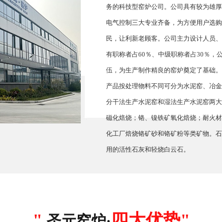
务的科技型窑炉公司。公司具有较为雄厚
电气控制三大专业齐备，为方便用户选购
民，让利新老顾客。公司主力设计人员、
有职称者占60％、中级职称者占30％
伍，为生产制作精良的窑炉奠定了基础
产品按处理物料不同可分为水泥窑、冶金
分干法生产水泥窑和湿法生产水泥窑两大
磁化焙烧；铬、镍铁矿氧化焙烧；耐火材
化工厂焙烧铬矿砂和铬矿粉等类矿物。石
用的活性石灰和轻烧白云石。
"
四大优势"
圣元窑炉·