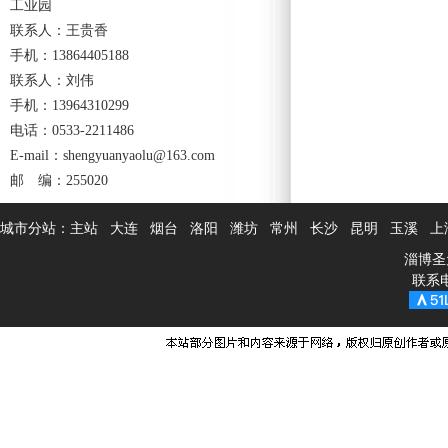
工业园
联系人：王贵香
手机：13864405188
联系人：刘伟
手机：13964310299
电话：0533-2211486
E-mail：shengyuanyaolu@163.com
邮 编：255020
城市分站：
主站
大连
烟台
洛阳
潍坊
常州
长沙
昆明
玉溪
上
淄博圣
联系电