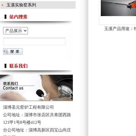
玉溪实验窑系列
玉溪产品用途：特
淄博圣元窑炉工程有限公司
公司地址：淄博市张店区共青团西路
121甲1号8号楼412号
分公司地址：淄博高新区四宝山尚庄