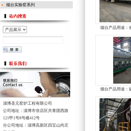
烟台实验窑系列
烟台产品用途：催
烟台产品用途：硫
淄博圣元窑炉工程有限公司
公司地址：淄博市张店区共青团西路
121甲1号8号楼412号
分公司地址：淄博高新区四宝山尚庄