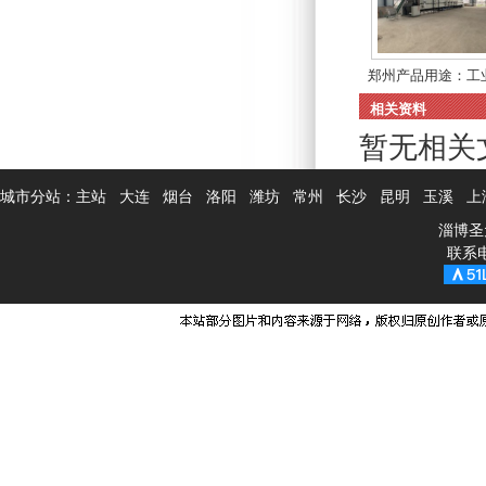
郑州产品用途：工
粉...
相关资料
暂无相关
城市分站：
主站
大连
烟台
洛阳
潍坊
常州
长沙
昆明
玉溪
上
淄博圣
联系电