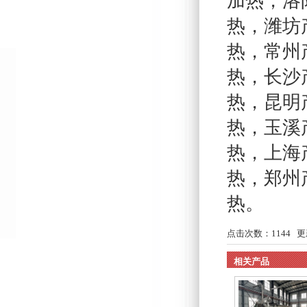
加热
，
洛
热
，
潍坊
热
，
常州
热
，
长沙
热
，
昆明
热
，
玉溪
热
，
上海
热
，
郑州
热
。
点击次数：
1144
更新
相关产品