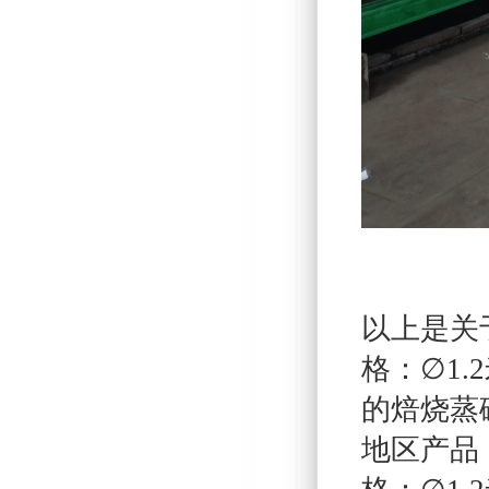
以上是关
格：∅1
的焙烧蒸
地区产品