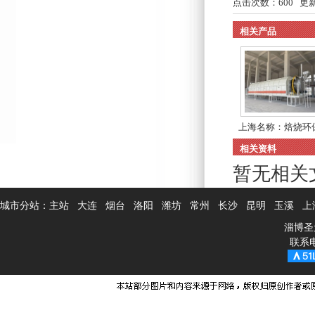
点击次数：
600
更新时
相关产品
上海名称：焙烧环
吸...
相关资料
暂无相关
城市分站：
主站
大连
烟台
洛阳
潍坊
常州
长沙
昆明
玉溪
上
淄博圣
联系电