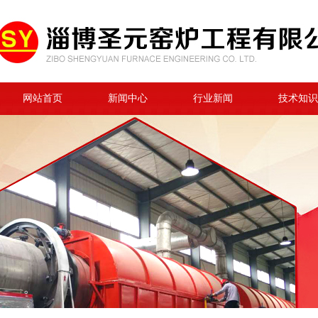
网站首页
新闻中心
行业新闻
技术知识