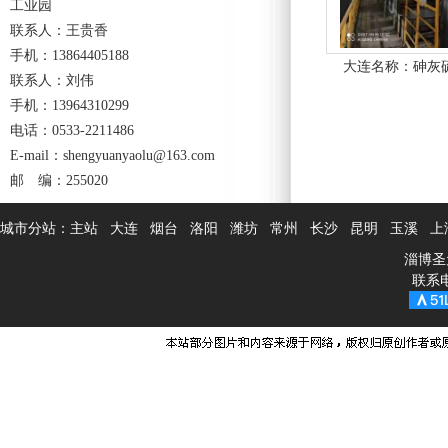
工业园
联系人：王贵香
手机：13864405188
大连名称：砷灰硫
联系人：刘伟
手机：13964310299
电话：0533-2211486
E-mail：shengyuanyaolu@163.com
邮 编：255020
城市分站：
主站
大连
烟台
洛阳
潍坊
常州
长沙
昆明
玉溪
上
淄博圣
联系电