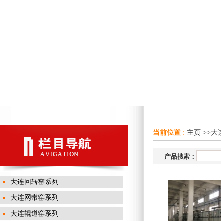
当前位置 :
主页
>>
大
产品搜索：
大连回转窑系列
大连网带窑系列
大连辊道窑系列